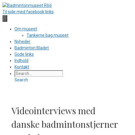
Hop
til
Til side med facebook links
indhold
Om museet
Tankerne bag museet
Nyheder
Badminton Bladet
Gode links
Indhold
Kontakt
Search
Videointerviews med
danske badmintonstjerner