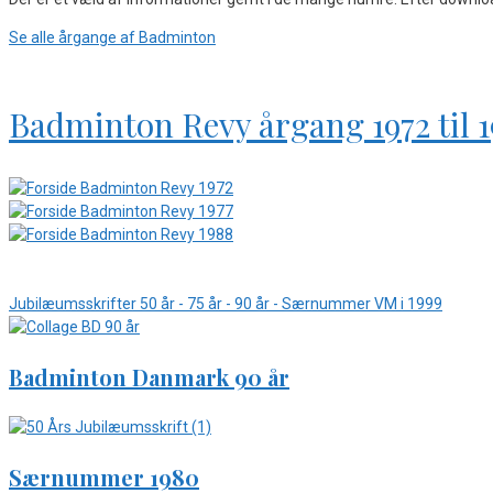
Se alle årgange af Badminton
Badminton Revy årgang 1972 til 
Jubilæumsskrifter 50 år - 75 år - 90 år - Særnummer VM i 1999
Badminton Danmark 90 år
Særnummer 1980