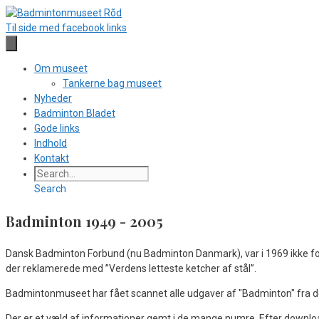
Hop
til
Til side med facebook links
indhold
Om museet
Tankerne bag museet
Nyheder
Badminton Bladet
Gode links
Indhold
Kontakt
Search
Badminton 1949 - 2005
Dansk Badminton Forbund (nu Badminton Danmark), var i 1969 ikke for 
der reklamerede med ”Verdens letteste ketcher af stål”.
Badmintonmuseet har fået scannet alle udgaver af "Badminton" fra de
Der er et væld af informationer gemt i de mange numre. Efter download