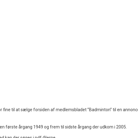
fine til at sælge forsiden af medlemsbladet ”Badminton” til en annoncør
n første årgang 1949 og frem til sidste årgang der udkom i 2005.
 kan der søges i pdf-filerne.