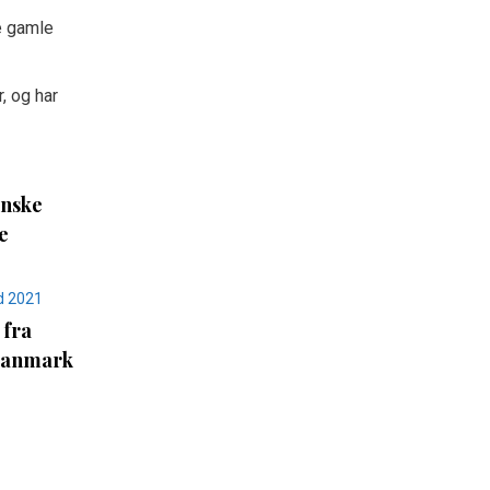
e gamle
, og har
anske
e
 fra
Danmark