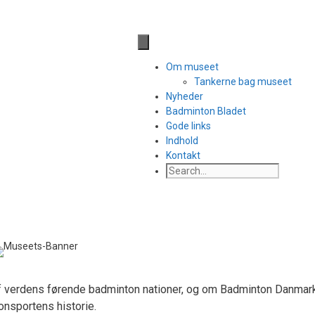
Til side med facebook links
Om museet
Tankerne bag museet
Nyheder
Badminton Bladet
Gode links
Indhold
Kontakt
 verdens førende badminton nationer, og om Badminton Danmarks
nsportens historie.