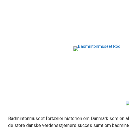
Hop
til
indhold
Badmintonmuseet fortæller historien om Danmark som en af
de store danske verdensstjerners succes samt om badminto