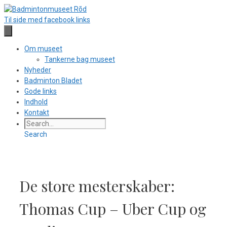
Hop
til
Til side med facebook links
indhold
Om museet
Tankerne bag museet
Nyheder
Badminton Bladet
Gode links
Indhold
Kontakt
Search
De store mesterskaber:
Thomas Cup – Uber Cup og