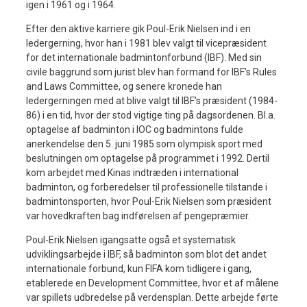
igen i 1961 og i 1964.
Efter den aktive karriere gik Poul-Erik Nielsen ind i en
ledergerning, hvor han i 1981 blev valgt til vicepræsident
for det internationale badmintonforbund (IBF). Med sin
civile baggrund som jurist blev han formand for IBF’s Rules
and Laws Committee, og senere kronede han
ledergerningen med at blive valgt til IBF’s præsident (1984-
86) i en tid, hvor der stod vigtige ting på dagsordenen. Bl.a.
optagelse af badminton i IOC og badmintons fulde
anerkendelse den 5. juni 1985 som olympisk sport med
beslutningen om optagelse på programmet i 1992. Dertil
kom arbejdet med Kinas indtræden i international
badminton, og forberedelser til professionelle tilstande i
badmintonsporten, hvor Poul-Erik Nielsen som præsident
var hovedkraften bag indførelsen af pengepræmier.
Poul-Erik Nielsen igangsatte også et systematisk
udviklingsarbejde i IBF, så badminton som blot det andet
internationale forbund, kun FIFA kom tidligere i gang,
etablerede en Development Committee, hvor et af målene
var spillets udbredelse på verdensplan. Dette arbejde førte