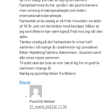
op til et dejligt portræt af dig og din karriere .
Fantastisk hvad du har opnået i din sports karriere
men omsorg et kæmpearbejde som leder i
internationalt lederarbejde.
Fantastisk at du stadig er så frisk i hovedet i en alder
af 90 år ,selv om det kniber med bentøjet. Håber at
jeg som lillebror kan være ligeså frisk hvis jeg når den
alder.
Tænker stadig på det fantastiske liv vi har haft
sammen i så mange år i badminton og i privatlivet.
Både i Nykøbing Falsters, København , Spanien samt
alle vores rejser sammen.
Til sidst skal der lyde en stor tak til dig for et godt liv
sammen i mange år.
Kærlig og sportslig hilsen fra lillebror.
Besvar
Poul-Erik Nielsen
21. marts 2022 kl. 11:35