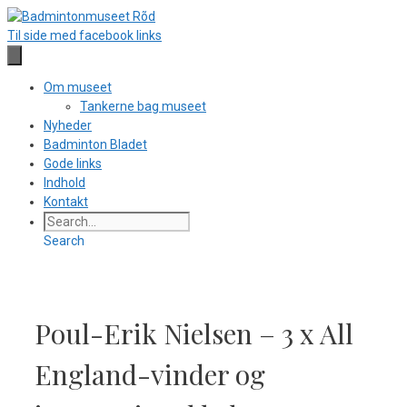
Hop
til
Til side med facebook links
indhold
Om museet
Tankerne bag museet
Nyheder
Badminton Bladet
Gode links
Indhold
Kontakt
Search
Poul-Erik Nielsen – 3 x All
England-vinder og