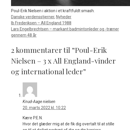
Poul-Erik Nielsen i aktion i et kraftfuldt smash.
Kategorier
Danske verdensstjerner
,
Nyheder
Ib Frederiksen – All England 1988
Lars Engelbrechtsen – markant badmintonleder og -træner
gennem 48 år
2 kommentarer til “Poul-Erik
Nielsen – 3 x All England-vinder
og international leder”
Knud-Aage nielsen
20. marts 2022 kl. 10:22
Kære P.E.N.
Hvor det glæder mig at de fik dig overtalt til at stille