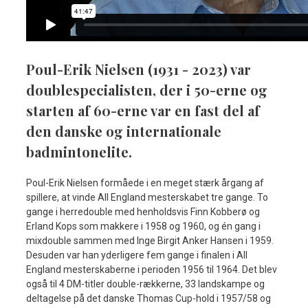
Poul-Erik Nielsen (1931 - 2023) var
doublespecialisten, der i 50-erne og
starten af 60-erne var en fast del af
den danske og internationale
badmintonelite.
Poul-Erik Nielsen formåede i en meget stærk årgang af
spillere, at vinde All England mesterskabet tre gange. To
gange i herredouble med henholdsvis Finn Kobberø og
Erland Kops som makkere i 1958 og 1960, og én gang i
mixdouble sammen med Inge Birgit Anker Hansen i 1959.
Desuden var han yderligere fem gange i finalen i All
England mesterskaberne i perioden 1956 til 1964. Det blev
også til 4 DM-titler double-rækkerne, 33 landskampe og
deltagelse på det danske Thomas Cup-hold i 1957/58 og