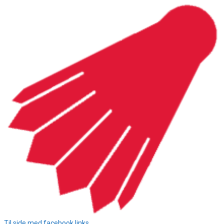
Hop
til
indhold
Til side med facebook links