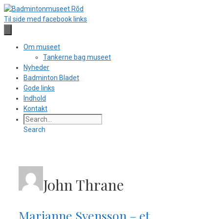
Hop
til
Til side med facebook links
indhold
Om museet
Tankerne bag museet
Nyheder
Badminton Bladet
Gode links
Indhold
Kontakt
Search
John Thrane
Marianne Svensson – et