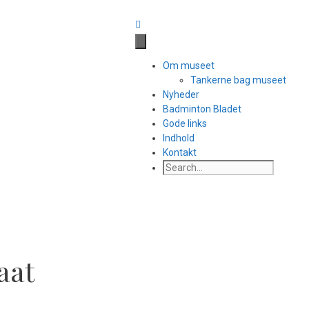
Til side med facebook links
Om museet
Tankerne bag museet
Nyheder
Badminton Bladet
Gode links
Indhold
Kontakt
aat