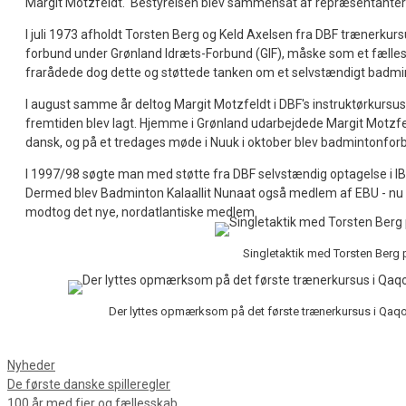
Margit Motzfeldt. Bestyrelsen blev sammensat af repræsentanter fo
I juli 1973 afholdt Torsten Berg og Keld Axelsen fra DBF trænerkursu
forbund under Grønland Idræts-Forbund (GIF), måske som et fælles
frarådede dog dette og støttede tanken om et selvstændigt badm
I august samme år deltog Margit Motzfeldt i DBF's instruktørkursus
fremtiden blev lagt. Hjemme i Grønland udarbejdede Margit Motzfeld
dansk, og på et tredages møde i Nuuk i oktober blev badmintonfor
I 1997/98 søgte man med støtte fra DBF selvstændig optagelse i IBF,
Dermed blev Badminton Kalaallit Nunaat også medlem af EBU - nu 
modtog det nye, nordatlantiske medlem.
Singletaktik med Torsten Berg p
Der lyttes opmærksom på det første trænerkursus i Qaqort
Kategorier
Nyheder
De første danske spilleregler
100 år med fjer og fællesskab