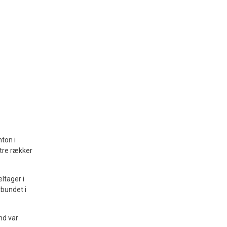
ton i
 tre rækker
ltager i
rbundet i
nd var