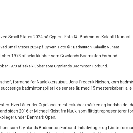
ed Small States 2024 på Cypern. Foto © : Badminton Kalaallit Nunaat
oktober 1973 af seks klubber som Grønlands Badminton Forbund.
ngschef, formand for Naalakkersuisut, Jens-Frederik Nielsen, kom badmin
 succesrige badmintonspiller i de senere år, med 15 mesterskaber i alle
 kysten. Hvert år er der Grønlandsmesterskaber i påsken og landsholdet de
nd siden 2016 er Michael Kleist fra Nuuk, som flittigt repræsenterer fo
 kolleger under Denmark Open.
klubber som Grønlands Badminton Forbund. Initiativtager og første forma