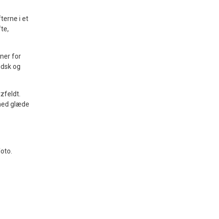
terne i et
te,
ner for
ndsk og
zfeldt.
 med glæde