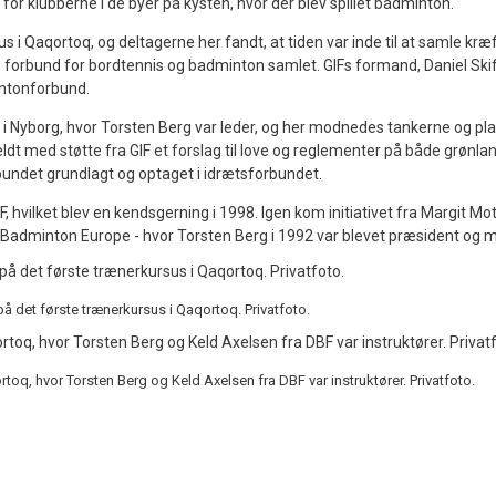
r klubberne i de byer på kysten, hvor der blev spillet badminton.
s i Qaqortoq, og deltagerne her fandt, at tiden var inde til at samle kræf
 forbund for bordtennis og badminton samlet. GIFs formand, Daniel Skif
intonforbund.
 i Nyborg, hvor Torsten Berg var leder, og her modnedes tankerne og pla
t med støtte fra GIF et forslag til love og reglementer på både grønla
bundet grundlagt og optaget i idrætsforbundet.
 hvilket blev en kendsgerning i 1998. Igen kom initiativet fra Margit Mot
Badminton Europe - hvor Torsten Berg i 1992 var blevet præsident og
å det første trænerkursus i Qaqortoq. Privatfoto.
oq, hvor Torsten Berg og Keld Axelsen fra DBF var instruktører. Privatfoto.