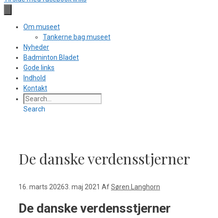
Om museet
Tankerne bag museet
Nyheder
Badminton Bladet
Gode links
Indhold
Kontakt
Search
De danske verdensstjerner
16. marts 2026
3. maj 2021
Af
Søren Langhorn
De danske verdensstjerner