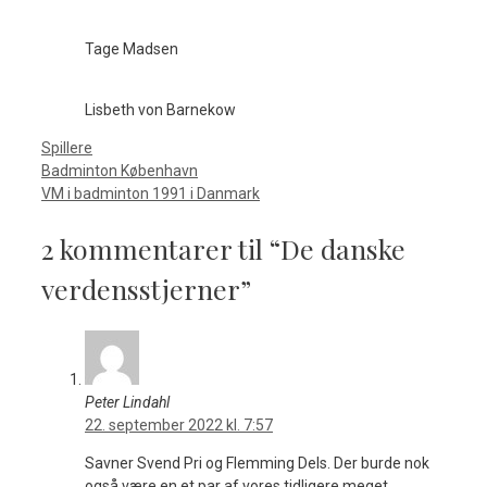
Tage Madsen
Lisbeth von Barnekow
Kategorier
Spillere
Badminton København
VM i badminton 1991 i Danmark
2 kommentarer til “De danske
verdensstjerner”
Peter Lindahl
22. september 2022 kl. 7:57
Savner Svend Pri og Flemming Dels. Der burde nok
også være en et par af vores tidligere meget