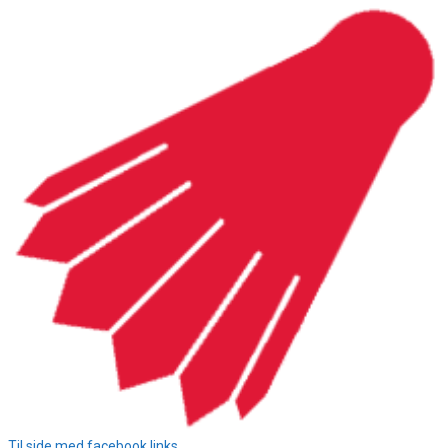
Hop
til
indhold
Til side med facebook links