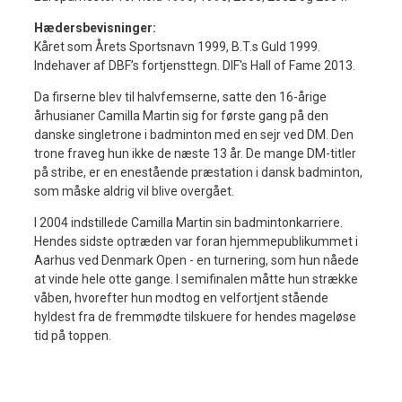
Hædersbevisninger:
Kåret som Årets Sportsnavn 1999, B.T.s Guld 1999.
Indehaver af DBF’s fortjensttegn. DIF's Hall of Fame 2013.
Da firserne blev til halvfemserne, satte den 16-årige
århusianer Camilla Martin sig for første gang på den
danske singletrone i badminton med en sejr ved DM. Den
trone fraveg hun ikke de næste 13 år. De mange DM-titler
på stribe, er en enestående præstation i dansk badminton,
som måske aldrig vil blive overgået.
I 2004 indstillede Camilla Martin sin badmintonkarriere.
Hendes sidste optræden var foran hjemmepublikummet i
Aarhus ved Denmark Open - en turnering, som hun nåede
at vinde hele otte gange. I semifinalen måtte hun strække
våben, hvorefter hun modtog en velfortjent stående
hyldest fra de fremmødte tilskuere for hendes mageløse
tid på toppen.