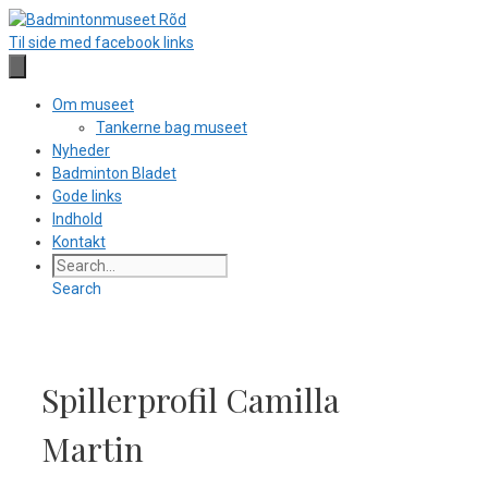
Hop
til
Til side med facebook links
indhold
Om museet
Tankerne bag museet
Nyheder
Badminton Bladet
Gode links
Indhold
Kontakt
Search
Spillerprofil Camilla
Martin