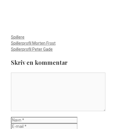
Kategorier
Spillere
Spillerprofil Morten Frost
Spillerprofil Peter Gade
Skriv en kommentar
Kommentar
Navn
E-
mail
Websted