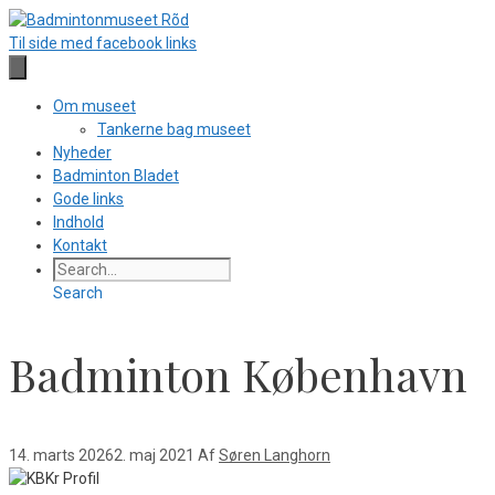
Hop
til
Til side med facebook links
indhold
Om museet
Tankerne bag museet
Nyheder
Badminton Bladet
Gode links
Indhold
Kontakt
Search
Badminton København
14. marts 2026
2. maj 2021
Af
Søren Langhorn