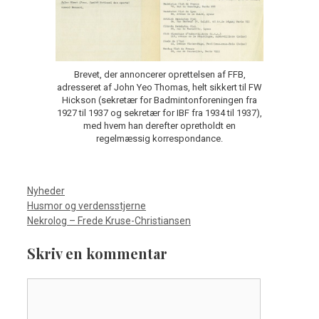
Brevet, der annoncerer oprettelsen af ​​FFB,
adresseret af John Yeo Thomas, helt sikkert til FW
Hickson (sekretær for Badmintonforeningen fra
1927 til 1937 og sekretær for IBF fra 1934 til 1937),
med hvem han derefter opretholdt en
regelmæssig korrespondance.
Kategorier
Nyheder
Husmor og verdensstjerne
Nekrolog – Frede Kruse-Christiansen
Skriv en kommentar
Kommentar