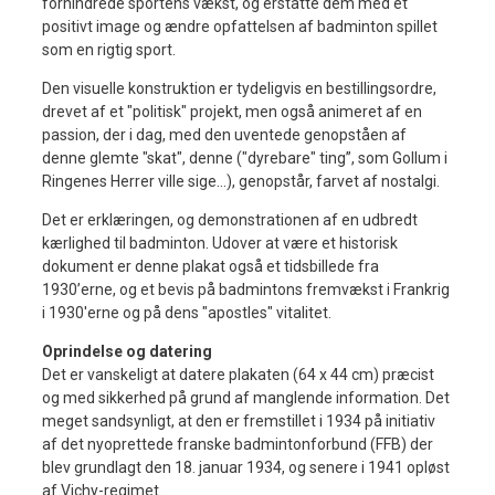
forhindrede sportens vækst, og erstatte dem med et
positivt image og ændre opfattelsen af badminton spillet
som en rigtig sport.
Den visuelle konstruktion er tydeligvis en bestillingsordre,
drevet af et "politisk" projekt, men også animeret af en
passion, der i dag, med den uventede genopståen af ​​
denne glemte "skat", denne ("dyrebare" ting”, som Gollum i
Ringenes Herrer ville sige…), genopstår, farvet af nostalgi.
Det er erklæringen, og demonstrationen af ​​en udbredt
kærlighed til badminton. Udover at være et historisk
dokument er denne plakat også et tidsbillede fra
1930’erne, og et bevis på badmintons fremvækst i Frankrig
i 1930'erne og på dens "apostles" vitalitet.
Oprindelse og datering
Det er vanskeligt at datere plakaten (64 x 44 cm) præcist
og med sikkerhed på grund af manglende information. Det
meget sandsynligt, at den er fremstillet i 1934 på initiativ
af det nyoprettede franske badmintonforbund (FFB) der
blev grundlagt den 18. januar 1934, og senere i 1941 opløst
af Vichy-regimet.