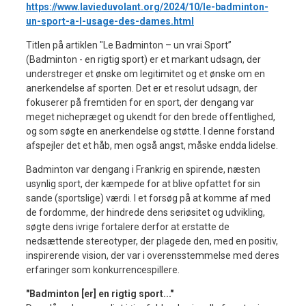
https://www.lavieduvolant.org/2024/10/le-badminton-
un-sport-a-l-usage-des-dames.html
Titlen på artiklen "Le Badminton – un vrai Sport”
(Badminton - en rigtig sport) er et markant udsagn, der
understreger et ønske om legitimitet og et ønske om en
anerkendelse af sporten. Det er et resolut udsagn, der
fokuserer på fremtiden for en sport, der dengang var
meget nichepræget og ukendt for den brede offentlighed,
og som søgte en anerkendelse og støtte. I denne forstand
afspejler det et håb, men også angst, måske endda lidelse.
Badminton var dengang i Frankrig en spirende, næsten
usynlig sport, der kæmpede for at blive opfattet for sin
sande (sportslige) værdi. I et forsøg på at komme af med
de fordomme, der hindrede dens seriøsitet og udvikling,
søgte dens ivrige fortalere derfor at erstatte de
nedsættende stereotyper, der plagede den, med en positiv,
inspirerende vision, der var i overensstemmelse med deres
erfaringer som konkurrencespillere.
"Badminton [er] en rigtig sport..."