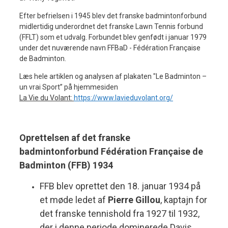
Efter befrielsen i 1945 blev det franske badmintonforbund
midlertidig underordnet det franske Lawn Tennis forbund
(FFLT) som et udvalg. Forbundet blev genfødt i januar 1979
under det nuværende navn FFBaD - Fédération Française
de Badminton.
Læs hele artiklen og analysen af plakaten "Le Badminton –
un vrai Sport” på hjemmesiden
La Vie du Volant:
https://www.lavieduvolant.org/
Oprettelsen af ​​det franske
badmintonforbund Fédération Française de
Badminton (FFB) 1934
FFB blev oprettet den 18. januar 1934 på
et møde ledet af
Pierre Gillou
, kaptajn for
det franske tennishold fra 1927 til 1932,
der i denne periode dominerede Davis