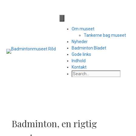
Hop
til
Til side med facebook links
indhold
Om museet
Tankerne bag museet
Nyheder
Badminton Bladet
Gode links
Indhold
Kontakt
Search
Badminton, en rigtig