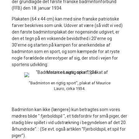
der grundlagde det første franske badmintonforbund
(FFB) den 18. januar 1934.
Plakaten (64 x 44 cm) kan med sine franske patriotiske
farver beskrives som unik. Udover at være (så vidt vi ved)
den første badmintonplakat der nogensinde udgivet, er
den et tegn på en voksende bevidsthed i 20’erne og
30’erne og starten på kampen for anerkendelse af
badminton som en sport, og som kæmpede for at ryste
nogle forældede stereotyper af sig, der stod i vejen for
sportens udvikling:
"Badminton en rigtig sport", plakat af Maurice
Lauro, cirka 1934.
Badminton kan ikke (længere) kun betragtes som vores
mødres blide " fjerboldspil ", et tidsfordriv for små piger, der
stadig blev spillet i vid udstrækning i begyndelsen af ​​det 20.
århundrede”. : (Se evt. også artiklen ”Fjerboldspil, et spil for
piger”).