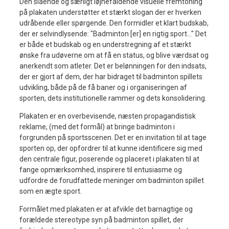
Den slående og særligt iøjnefaldende visuelle fremtoning
på plakaten understøtter et stærkt slogan der er hverken
udråbende eller spørgende. Den formidler et klart budskab,
der er selvindlysende: "Badminton [er] en rigtig sport..." Det
er både et budskab og en understregning af et stærkt
ønske fra udøverne om at få en status, og blive værdsat og
anerkendt som atleter. Det er belønningen for den indsats,
der er gjort af dem, der har bidraget til badminton spillets
udvikling, både på de få baner og i organiseringen af ​​
sporten, dets institutionelle rammer og dets konsolidering.
Plakaten er en overbevisende, næsten propagandistisk
reklame, (med det formål) at bringe badminton i
forgrunden på sportsscenen. Det er en invitation til at tage
sporten op, der opfordrer til at kunne identificere sig med
den centrale figur, poserende og placeret i plakaten til at
fange opmærksomhed, inspirere til entusiasme og
udfordre de forudfattede meninger om badminton spillet
som en ægte sport.
Formålet med plakaten er at afvikle det barnagtige og
forældede stereotype syn på badminton spillet, der