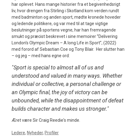
har oplevet. Hans mange historier fra et begivenhedsrigt
liv, hvor drengen fra Stirling i Skotland kom verden rundt
med badminton og anden sport, mødte kronede hoveder
og ledende politikere, og var med til at tage vigtige
beslutninger på sportens vegne, har han fremragende
smukt og præcist beskrevet i sine memoirer ”Delivering
London's Olympic Dream – A long Life in Sport”, (2022)
med forord af Sebastian Coe og Tony Blair. Her slutter han
– og jeg – med hans egne ord:
"Sport is special to almost all of us and
understood and valued in many ways. Whether
individual or collective, a personal challenge or
an Olympic final, the joy of victory can be
unbounded, while the disappointment of defeat
builds character and makes us stronger."
Æret være Sir Craig Reedie's minde.
Kategorier
Ledere
,
Nyheder
,
Profiler