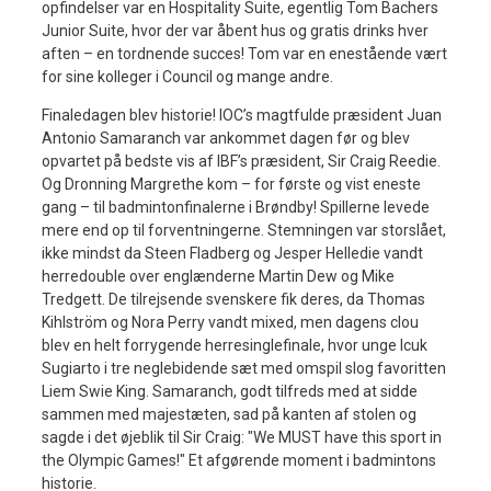
opfindelser var en Hospitality Suite, egentlig Tom Bachers
Junior Suite, hvor der var åbent hus og gratis drinks hver
aften – en tordnende succes! Tom var en enestående vært
for sine kolleger i Council og mange andre.
Finaledagen blev historie! IOC’s magtfulde præsident Juan
Antonio Samaranch var ankommet dagen før og blev
opvartet på bedste vis af IBF’s præsident, Sir Craig Reedie.
Og Dronning Margrethe kom – for første og vist eneste
gang – til badmintonfinalerne i Brøndby! Spillerne levede
mere end op til forventningerne. Stemningen var storslået,
ikke mindst da Steen Fladberg og Jesper Helledie vandt
herredouble over englænderne Martin Dew og Mike
Tredgett. De tilrejsende svenskere fik deres, da Thomas
Kihlström og Nora Perry vandt mixed, men dagens clou
blev en helt forrygende herresinglefinale, hvor unge Icuk
Sugiarto i tre neglebidende sæt med omspil slog favoritten
Liem Swie King. Samaranch, godt tilfreds med at sidde
sammen med majestæten, sad på kanten af stolen og
sagde i det øjeblik til Sir Craig: "We MUST have this sport in
the Olympic Games!" Et afgørende moment i badmintons
historie.