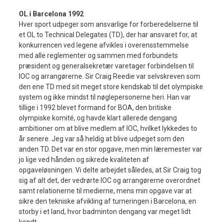
OL i Barcelona 1992
Hver sport udpeger som ansvarlige for forberedelserne til
et OL to Technical Delegates (TD), der har ansvaret for, at
konkurrencen ved legene afvikles i overensstemmelse
med alle reglementer og sammen med forbundets
præsident og generalsekretær varetager forbindelsen til
IOC og arrangørerne. Sir Craig Reedie var selvskreven som
den ene TD med sit meget store kendskab til det olympiske
system og ikke mindst til nøglepersonerne heri. Han var
tillige i 1992 blevet formand for BOA, den britiske
olympiske komité, og havde klart allerede dengang
ambitioner om at blive medlem af IOC, hvilket lykkedes to
år senere. Jeg var så heldig at blive udpeget som den
anden TD. Det var en stor opgave, men min læremester var
jo lige ved hånden og sikrede kvaliteten af
opgaveløsningen. Vi delte arbejdet således, at Sir Craig tog
sig af alt det, der vedrørte IOC og arrangørerne overordnet
samt relationerne til medierne, mens min opgave var at
sikre den tekniske afvikling af turneringen i Barcelona, en
storby i et land, hvor badminton dengang var meget lidt
kendt.