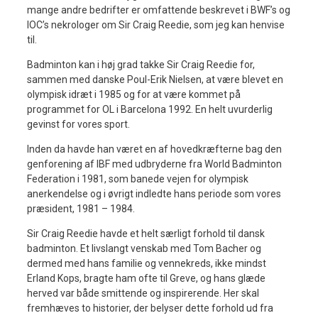
mange andre bedrifter er omfattende beskrevet i BWF’s og
IOC’s nekrologer om Sir Craig Reedie, som jeg kan henvise
til.
Badminton kan i høj grad takke Sir Craig Reedie for,
sammen med danske Poul-Erik Nielsen, at være blevet en
olympisk idræt i 1985 og for at være kommet på
programmet for OL i Barcelona 1992. En helt uvurderlig
gevinst for vores sport.
Inden da havde han været en af hovedkræfterne bag den
genforening af IBF med udbryderne fra World Badminton
Federation i 1981, som banede vejen for olympisk
anerkendelse og i øvrigt indledte hans periode som vores
præsident, 1981 – 1984.
Sir Craig Reedie havde et helt særligt forhold til dansk
badminton. Et livslangt venskab med Tom Bacher og
dermed med hans familie og vennekreds, ikke mindst
Erland Kops, bragte ham ofte til Greve, og hans glæde
herved var både smittende og inspirerende. Her skal
fremhæves to historier, der belyser dette forhold ud fra