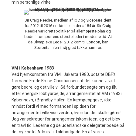
min personlige vinkel.
Sir Craig Reedie, medlem af IOC og vicepræsident
fra 2012 til 2016 er død i en alder af 84 år. Sir Craig
Reedie var idrætspolitiker på allerhøjeste plan og
badmintonsportens største leder i moderne tid. At
de Olympiske Lege i 2012 kom til London, kan
Storbritannien i høj grad takke ham for.
VM i København 1983
Ved hjemkomsten fra VM i Jakarta 1980, udtalte DBF's
formand Frede Kruse-Christiansen, at det kunne vi vist
gøre bedre, og det ville vi. Så forbundet søgte om og fik,
efter energisk lobbyarbejde, arrangementet af VM i 1983 i
København, i Brøndby Hallen. En kæmpeopgave, ikke
mindst fordi vi med formanden i spidsen for
arrangementet ville vise verden, hvordan det skulle gøres!
Jeg var sekretær for arrangementskomiteen, og det blev
en travl tid. Lederne og de udenlandske delegater boede på
det nye hotel Admiral i Toldbodgade. En af vores