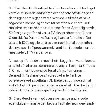
Sir Craig Reedie sikrede, at to store beslutninger blev taget
korrekt. Vi spillede badminton over de otte første dage af
de to uger, som legene varer, hvorved vi sikrede at have
afgørende kampe og finaler før næsten alle andre. Det
maksimerede mediernes interesse for os. Samtidig havde
Sir Craig sørget for, at vores TV blev produceret af Hans
Grønfeldt fra Danmarks Radio og hans erfarne hold. Det
betød, til IOC’s og alle andres overraskelse, at badminton,
den nye sport på programmet, langt hen i perioden var den
mest sete på TV verden over.
Mit scoop i forbindelse med tilrettelæggelsen var at booste
antallet af referees, dommere og andre Technical Officials
(TO), som var nødvendige for at afvikle turneringen.
Dermed fik flest mulige af vores trofaste frivillige
oplevelsen ved at deltage i OL. Både beslutningen om at
spille tidligt i OL perioden og om antallet af TO er fastholdt
siden, til gavn for vores sport og glæde for kollegerne.
Sir Craig Reedie var – ud over sine mange andre gode
egenskaber – måske den bedste festtaler, jeg nogensinde