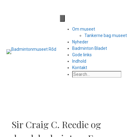
Hop
til
Til side med facebook links
indhold
Om museet
Tankerne bag museet
Nyheder
Badminton Bladet
Gode links
Indhold
Kontakt
Search
Sir Craig C. Reedie og