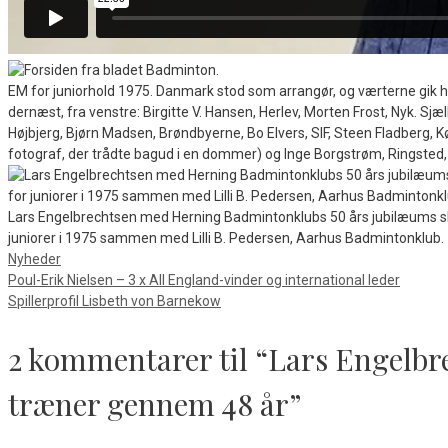
EM for juniorhold 1975. Danmark stod som arrangør, og værterne gik he
dernæst, fra venstre: Birgitte V. Hansen, Herlev, Morten Frost, Nyk. Sjæl
Højbjerg, Bjørn Madsen, Brøndbyerne, Bo Elvers, SIF, Steen Fladberg, K
fotograf, der trådte bagud i en dommer) og Inge Borgstrøm, Ringsted, 
Lars Engelbrechtsen med Herning Badmintonklubs 50 års jubilæums skri
juniorer i 1975 sammen med Lilli B. Pedersen, Aarhus Badmintonklub.
Kategorier
Nyheder
Poul-Erik Nielsen – 3 x All England-vinder og international leder
Spillerprofil Lisbeth von Barnekow
2 kommentarer til “Lars Engelbr
træner gennem 48 år”