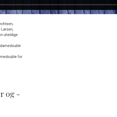
rechtsen,
e Larsen,
en uheldige
damedouble for
r og -