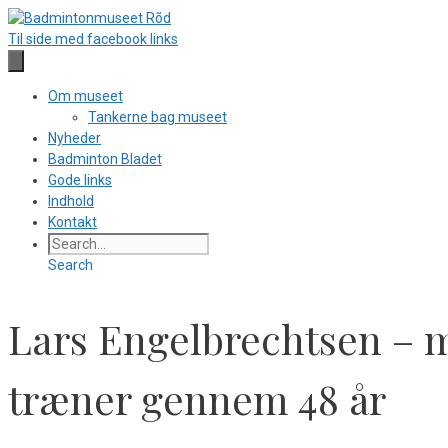
Hop
til
Til side med facebook links
indhold
Om museet
Tankerne bag museet
Nyheder
Badminton Bladet
Gode links
Indhold
Kontakt
Search
Lars Engelbrechtsen – 
træner gennem 48 år