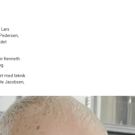
 Lars
 Pedersen,
 det
ner Kenneth
ng.
et med teknik
 Ole Jacobsen,