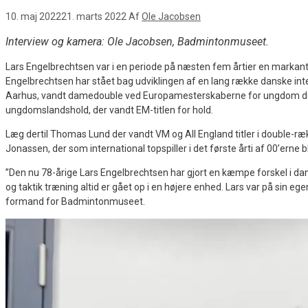
10. maj 2022
21. marts 2022
Af
Ole Jacobsen
Interview og kamera: Ole Jacobsen, Badmintonmuseet.
Lars Engelbrechtsen var i en periode på næsten fem årtier en markant
Engelbrechtsen har stået bag udviklingen af en lang række danske inter
Aarhus, vandt damedouble ved Europamesterskaberne for ungdom der bl
ungdomslandshold, der vandt EM-titlen for hold.
Læg dertil Thomas Lund der vandt VM og All England titler i double-r
Jonassen, der som international topspiller i det første årti af 00’erne
”Den nu 78-årige Lars Engelbrechtsen har gjort en kæmpe forskel i d
og taktik træning altid er gået op i en højere enhed. Lars var på sin eg
formand for Badmintonmuseet.