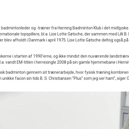
 badmintonleder og -træner fra Herning Badminton Klub i det midtjyske.
nationale topspillere, bl.a. Lise Lotte Gøtsche, der sammen med Lilli B.
ev afholdt i Danmark i april 1975. Lise Lotte Gøtsche deltog også på
ækkerne i starten af 1990’erne, og ikke mindst den nuværende landstræ
 bl.a. vandt EM-titlen i herresingle 2008 på sin gamle hjemmebane i Herni
ansk badminton gennem sit trænerarbejde, hvor fysisk træning kombiner
en unikke facon sin tids B. S. Christiansen “Plus” som jeg ser ham”, siger