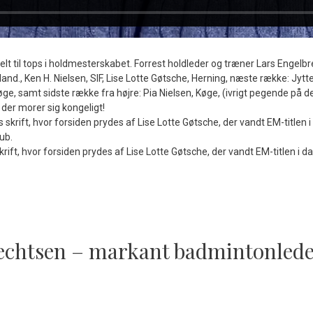
lt til tops i holdmesterskabet. Forrest holdleder og træner Lars Engelb
land., Ken H. Nielsen, SIF, Lise Lotte Gøtsche, Herning, næste række: Jytt
øge, samt sidste række fra højre: Pia Nielsen, Køge, (ivrigt pegende på d
der morer sig kongeligt!
ft, hvor forsiden prydes af Lise Lotte Gøtsche, der vandt EM-titlen i 
echtsen – markant badmintonlede