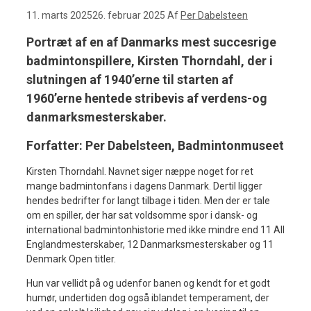
11. marts 2025
26. februar 2025
Af
Per Dabelsteen
Portræt af en af Danmarks mest succesrige
badmintonspillere, Kirsten Thorndahl, der i
slutningen af 1940’erne til starten af
1960’erne hentede stribevis af verdens-og
danmarksmesterskaber.
Forfatter: Per Dabelsteen, Badmintonmuseet
Kirsten Thorndahl. Navnet siger næppe noget for ret
mange badmintonfans i dagens Danmark. Dertil ligger
hendes bedrifter for langt tilbage i tiden. Men der er tale
om en spiller, der har sat voldsomme spor i dansk- og
international badmintonhistorie med ikke mindre end 11 All
Englandmesterskaber, 12 Danmarksmesterskaber og 11
Denmark Open titler.
Hun var vellidt på og udenfor banen og kendt for et godt
humør, undertiden dog også iblandet temperament, der