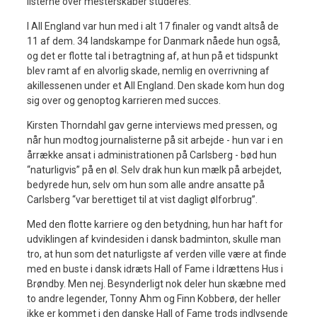
listerne over mesterskaber studeres.
I All England var hun med i alt 17 finaler og vandt altså de
11 af dem. 34 landskampe for Danmark nåede hun også,
og det er flotte tal i betragtning af, at hun på et tidspunkt
blev ramt af en alvorlig skade, nemlig en overrivning af
akillessenen under et All England. Den skade kom hun dog
sig over og genoptog karrieren med succes.
Kirsten Thorndahl gav gerne interviews med pressen, og
når hun modtog journalisterne på sit arbejde - hun var i en
årrække ansat i administrationen på Carlsberg - bød hun
“naturligvis” på en øl. Selv drak hun kun mælk på arbejdet,
bedyrede hun, selv om hun som alle andre ansatte på
Carlsberg “var berettiget til at vist dagligt ølforbrug”.
Med den flotte karriere og den betydning, hun har haft for
udviklingen af kvindesiden i dansk badminton, skulle man
tro, at hun som det naturligste af verden ville være at finde
med en buste i dansk idræts Hall of Fame i Idrættens Hus i
Brøndby. Men nej. Besynderligt nok deler hun skæbne med
to andre legender, Tonny Ahm og Finn Kobberø, der heller
ikke er kommet i den danske Hall of Fame trods indlysende