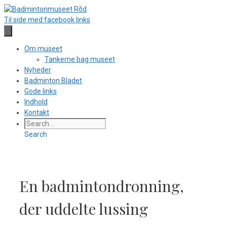
Hop
til
Til side med facebook links
indhold
Om museet
Tankerne bag museet
Nyheder
Badminton Bladet
Gode links
Indhold
Kontakt
Search
En badmintondronning,
der uddelte lussing