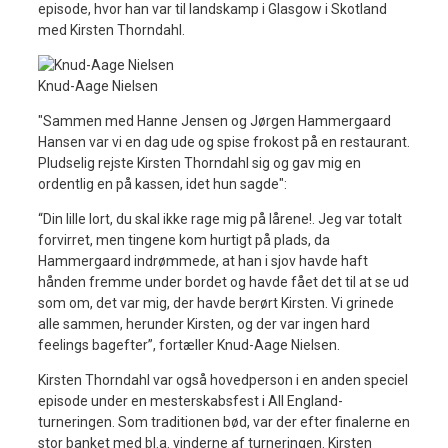
episode, hvor han var til landskamp i Glasgow i Skotland
med Kirsten Thorndahl.
Knud-Aage Nielsen
"Sammen med Hanne Jensen og Jørgen Hammergaard
Hansen var vi en dag ude og spise frokost på en restaurant.
Pludselig rejste Kirsten Thorndahl sig og gav mig en
ordentlig en på kassen, idet hun sagde":
“Din lille lort, du skal ikke rage mig på lårene!. Jeg var totalt
forvirret, men tingene kom hurtigt på plads, da
Hammergaard indrømmede, at han i sjov havde haft
hånden fremme under bordet og havde fået det til at se ud
som om, det var mig, der havde berørt Kirsten. Vi grinede
alle sammen, herunder Kirsten, og der var ingen hard
feelings bagefter”, fortæller Knud-Aage Nielsen.
Kirsten Thorndahl var også hovedperson i en anden speciel
episode under en mesterskabsfest i All England-
turneringen. Som traditionen bød, var der efter finalerne en
stor banket med bl.a. vinderne af turneringen. Kirsten