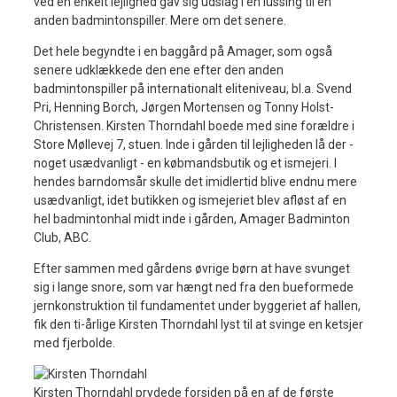
ved en enkelt lejlighed gav sig udslag i en lussing til en
anden badmintonspiller. Mere om det senere.
Det hele begyndte i en baggård på Amager, som også
senere udklækkede den ene efter den anden
badmintonspiller på internationalt eliteniveau, bl.a. Svend
Pri, Henning Borch, Jørgen Mortensen og Tonny Holst-
Christensen. Kirsten Thorndahl boede med sine forældre i
Store Møllevej 7, stuen. Inde i gården til lejligheden lå der -
noget usædvanligt - en købmandsbutik og et ismejeri. I
hendes barndomsår skulle det imidlertid blive endnu mere
usædvanligt, idet butikken og ismejeriet blev afløst af en
hel badmintonhal midt inde i gården, Amager Badminton
Club, ABC.
Efter sammen med gårdens øvrige børn at have svunget
sig i lange snore, som var hængt ned fra den bueformede
jernkonstruktion til fundamentet under byggeriet af hallen,
fik den ti-årlige Kirsten Thorndahl lyst til at svinge en ketsjer
med fjerbolde.
Kirsten Thorndahl prydede forsiden på en af de første