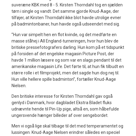
suveræne KBK med 8 - 5. Kirsten Thorndahl tog en sjælden
tørn i single og vandt. Det samme gjorde Knud-Aage, der
tilføjer, at Kirsten Thorndahl ikke blot havde utrolige evner
på badmintonbaner, hun havde også udseendet med sig.
”Hun var simpelt hen en flot kvinde, og det medførte en
masse ståhej i All England-turneringen, hvor hun blev de
britiske pressefotografers darling. Hun kom på et tidspunkt
på forsiden af det engelske magasin Picture Post, der
havde 1 million læsere og som var en slags pendant til det
amerikanske magasin Life. Det førte til, at hun fik tilbudt en
større rolle i et filmprojekt, men det sagde hun dog nej til.
Hun ville hellere spille badminton”, fortæller Knud-Aage
Nielsen.
Den britiske interesse for Kirsten Thorndahl gav også
genlyd i Danmark, hvor dagbladet Ekstra Bladet fluks
udnævnte hende til Pin-Up pige, altså en, som håbefulde
ungersvende hænger billeder af over sengebordet.
Men vi også lige skal tilbage til det med temperamentet og
lussingen. Knud-Aage Nielsen erindrer således en speciel