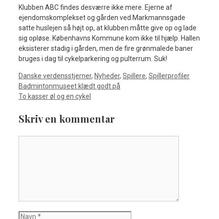
Klubben ABC findes desværre ikke mere. Ejerne af
ejendomskomplekset og gården ved Markmannsgade
satte huslejen så højt op, at klubben måtte give op og lade
sig opløse. Københavns Kommune kom ikke til hjælp. Hallen
eksisterer stadig i gården, men de fire grønmalede baner
bruges i dag til cykelparkering og pulterrum. Suk!
Kategorier
Danske verdensstjerner
,
Nyheder
,
Spillere
,
Spillerprofiler
Badmintonmuseet klædt godt på
To kasser øl og en cykel
Skriv en kommentar
Kommentar
Navn
E-