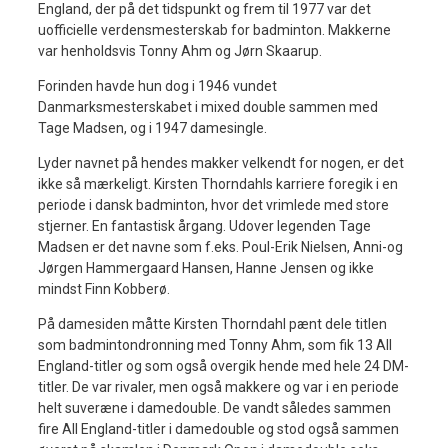
England, der på det tidspunkt og frem til 1977 var det
uofficielle verdensmesterskab for badminton. Makkerne
var henholdsvis Tonny Ahm og Jørn Skaarup.
Forinden havde hun dog i 1946 vundet
Danmarksmesterskabet i mixed double sammen med
Tage Madsen, og i 1947 damesingle.
Lyder navnet på hendes makker velkendt for nogen, er det
ikke så mærkeligt. Kirsten Thorndahls karriere foregik i en
periode i dansk badminton, hvor det vrimlede med store
stjerner. En fantastisk årgang. Udover legenden Tage
Madsen er det navne som f.eks. Poul-Erik Nielsen, Anni-og
Jørgen Hammergaard Hansen, Hanne Jensen og ikke
mindst Finn Kobberø.
På damesiden måtte Kirsten Thorndahl pænt dele titlen
som badmintondronning med Tonny Ahm, som fik 13 All
England-titler og som også overgik hende med hele 24 DM-
titler. De var rivaler, men også makkere og var i en periode
helt suveræne i damedouble. De vandt således sammen
fire All England-titler i damedouble og stod også sammen