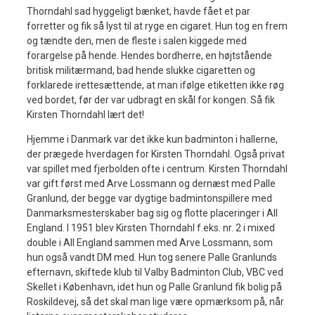
Thorndahl sad hyggeligt bænket, havde fået et par
forretter og fik så lyst til at ryge en cigaret. Hun tog en frem
og tændte den, men de fleste i salen kiggede med
forargelse på hende. Hendes bordherre, en højtstående
britisk militærmand, bad hende slukke cigaretten og
forklarede irettesættende, at man ifølge etiketten ikke røg
ved bordet, før der var udbragt en skål for kongen. Så fik
Kirsten Thorndahl lært det!
Hjemme i Danmark var det ikke kun badminton i hallerne,
der prægede hverdagen for Kirsten Thorndahl. Også privat
var spillet med fjerbolden ofte i centrum. Kirsten Thorndahl
var gift først med Arve Lossmann og dernæst med Palle
Granlund, der begge var dygtige badmintonspillere med
Danmarksmesterskaber bag sig og flotte placeringer i All
England. I 1951 blev Kirsten Thorndahl f.eks. nr. 2 i mixed
double i All England sammen med Arve Lossmann, som
hun også vandt DM med. Hun tog senere Palle Granlunds
efternavn, skiftede klub til Valby Badminton Club, VBC ved
Skellet i København, idet hun og Palle Granlund fik bolig på
Roskildevej, så det skal man lige være opmærksom på, når