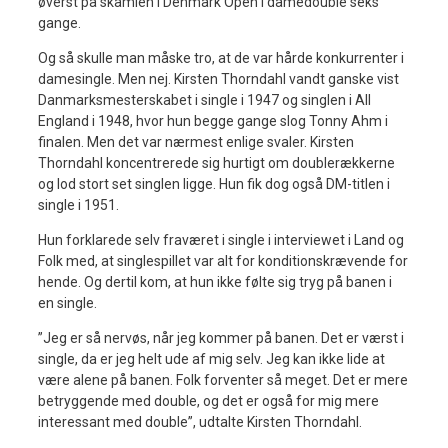
øverst på skamlen i Denmark Open i damedouble seks
gange.
Og så skulle man måske tro, at de var hårde konkurrenter i
damesingle. Men nej. Kirsten Thorndahl vandt ganske vist
Danmarksmesterskabet i single i 1947 og singlen i All
England i 1948, hvor hun begge gange slog Tonny Ahm i
finalen. Men det var nærmest enlige svaler. Kirsten
Thorndahl koncentrerede sig hurtigt om doublerækkerne
og lod stort set singlen ligge. Hun fik dog også DM-titlen i
single i 1951.
Hun forklarede selv fraværet i single i interviewet i Land og
Folk med, at singlespillet var alt for konditionskrævende for
hende. Og dertil kom, at hun ikke følte sig tryg på banen i
en single.
”Jeg er så nervøs, når jeg kommer på banen. Det er værst i
single, da er jeg helt ude af mig selv. Jeg kan ikke lide at
være alene på banen. Folk forventer så meget. Det er mere
betryggende med double, og det er også for mig mere
interessant med double”, udtalte Kirsten Thorndahl.