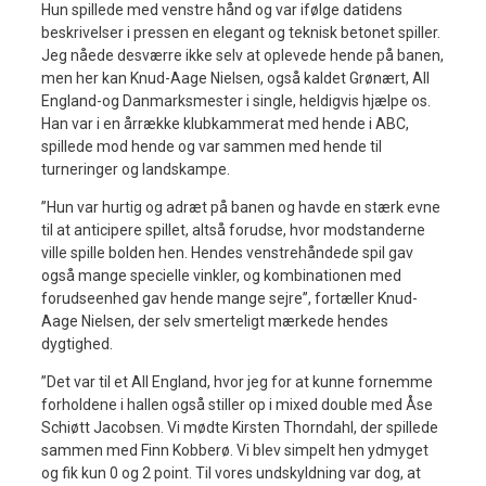
Hun spillede med venstre hånd og var ifølge datidens
beskrivelser i pressen en elegant og teknisk betonet spiller.
Jeg nåede desværre ikke selv at oplevede hende på banen,
men her kan Knud-Aage Nielsen, også kaldet Grønært, All
England-og Danmarksmester i single, heldigvis hjælpe os.
Han var i en årrække klubkammerat med hende i ABC,
spillede mod hende og var sammen med hende til
turneringer og landskampe.
”Hun var hurtig og adræt på banen og havde en stærk evne
til at anticipere spillet, altså forudse, hvor modstanderne
ville spille bolden hen. Hendes venstrehåndede spil gav
også mange specielle vinkler, og kombinationen med
forudseenhed gav hende mange sejre”, fortæller Knud-
Aage Nielsen, der selv smerteligt mærkede hendes
dygtighed.
”Det var til et All England, hvor jeg for at kunne fornemme
forholdene i hallen også stiller op i mixed double med Åse
Schiøtt Jacobsen. Vi mødte Kirsten Thorndahl, der spillede
sammen med Finn Kobberø. Vi blev simpelt hen ydmyget
og fik kun 0 og 2 point. Til vores undskyldning var dog, at