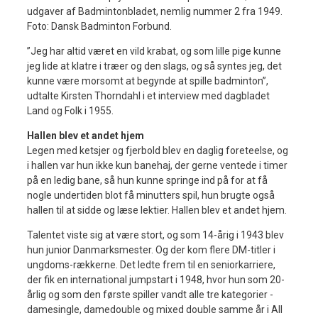
udgaver af Badmintonbladet, nemlig nummer 2 fra 1949.
Foto: Dansk Badminton Forbund.
”Jeg har altid været en vild krabat, og som lille pige kunne
jeg lide at klatre i træer og den slags, og så syntes jeg, det
kunne være morsomt at begynde at spille badminton”,
udtalte Kirsten Thorndahl i et interview med dagbladet
Land og Folk i 1955.
Hallen blev et andet hjem
Legen med ketsjer og fjerbold blev en daglig foreteelse, og
i hallen var hun ikke kun banehaj, der gerne ventede i timer
på en ledig bane, så hun kunne springe ind på for at få
nogle undertiden blot få minutters spil, hun brugte også
hallen til at sidde og læse lektier. Hallen blev et andet hjem.
Talentet viste sig at være stort, og som 14-årig i 1943 blev
hun junior Danmarksmester. Og der kom flere DM-titler i
ungdoms-rækkerne. Det ledte frem til en seniorkarriere,
der fik en international jumpstart i 1948, hvor hun som 20-
årlig og som den første spiller vandt alle tre kategorier -
damesingle, damedouble og mixed double samme år i All