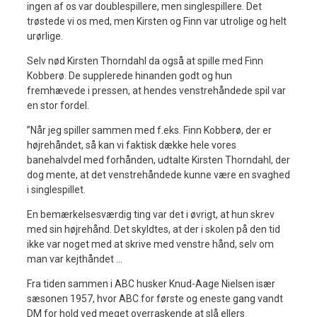
ingen af os var doublespillere, men singlespillere. Det
trøstede vi os med, men Kirsten og Finn var utrolige og helt
urørlige.
Selv nød Kirsten Thorndahl da også at spille med Finn
Kobberø. De supplerede hinanden godt og hun
fremhævede i pressen, at hendes venstrehåndede spil var
en stor fordel.
”Når jeg spiller sammen med f.eks. Finn Kobberø, der er
højrehåndet, så kan vi faktisk dække hele vores
banehalvdel med forhånden, udtalte Kirsten Thorndahl, der
dog mente, at det venstrehåndede kunne være en svaghed
i singlespillet.
En bemærkelsesværdig ting var det i øvrigt, at hun skrev
med sin højrehånd. Det skyldtes, at der i skolen på den tid
ikke var noget med at skrive med venstre hånd, selv om
man var kejthåndet …
Fra tiden sammen i ABC husker Knud-Aage Nielsen især
sæsonen 1957, hvor ABC for første og eneste gang vandt
DM for hold ved meget overraskende at slå ellers