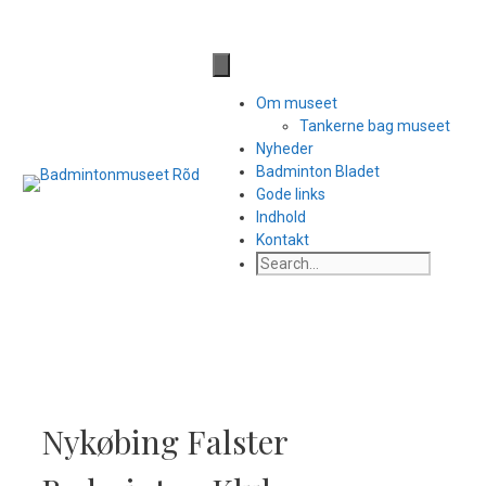
Hop
til
Til side med facebook links
indhold
Om museet
Tankerne bag museet
Nyheder
Badminton Bladet
Gode links
Indhold
Kontakt
Search
Nykøbing Falster