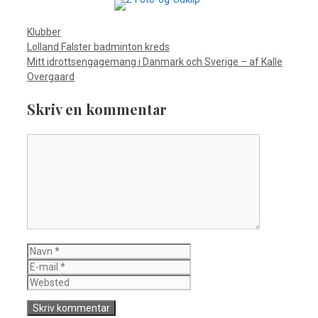
Kategorier
Klubber
Lolland Falster badminton kreds
Mitt idrottsengagemang i Danmark och Sverige – af Kalle
Overgaard
Skriv en kommentar
Kommentar
Navn
E-
mail
Websted