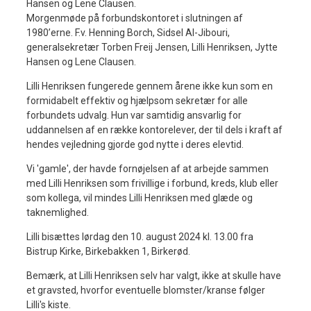
Morgenmøde på forbundskontoret i slutningen af
1980’erne. F.v. Henning Borch, Sidsel Al-Jibouri,
generalsekretær Torben Freij Jensen, Lilli Henriksen, Jytte
Hansen og Lene Clausen.
Lilli Henriksen fungerede gennem årene ikke kun som en
formidabelt effektiv og hjælpsom sekretær for alle
forbundets udvalg. Hun var samtidig ansvarlig for
uddannelsen af en række kontorelever, der til dels i kraft af
hendes vejledning gjorde god nytte i deres elevtid.
Vi 'gamle', der havde fornøjelsen af at arbejde sammen
med Lilli Henriksen som frivillige i forbund, kreds, klub eller
som kollega, vil mindes Lilli Henriksen med glæde og
taknemlighed.
Lilli bisættes lørdag den 10. august 2024 kl. 13.00 fra
Bistrup Kirke, Birkebakken 1, Birkerød.
Bemærk, at Lilli Henriksen selv har valgt, ikke at skulle have
et gravsted, hvorfor eventuelle blomster/kranse følger
Lilli's kiste.