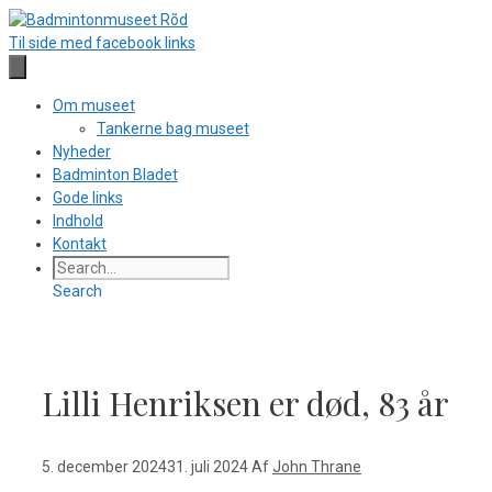
Hop
til
Til side med facebook links
indhold
Om museet
Tankerne bag museet
Nyheder
Badminton Bladet
Gode links
Indhold
Kontakt
Search
Lilli Henriksen er død, 83 år
5. december 2024
31. juli 2024
Af
John Thrane