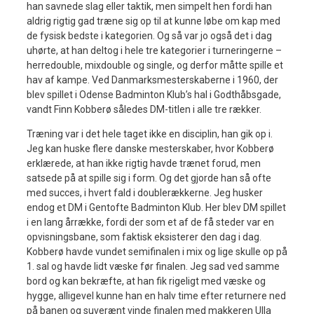
han savnede slag eller taktik, men simpelt hen fordi han
aldrig rigtig gad træne sig op til at kunne løbe om kap med
de fysisk bedste i kategorien. Og så var jo også det i dag
uhørte, at han deltog i hele tre kategorier i turneringerne –
herredouble, mixdouble og single, og derfor måtte spille et
hav af kampe. Ved Danmarksmesterskaberne i 1960, der
blev spillet i Odense Badminton Klub’s hal i Godthåbsgade,
vandt Finn Kobberø således DM-titlen i alle tre rækker.
Træning var i det hele taget ikke en disciplin, han gik op i.
Jeg kan huske flere danske mesterskaber, hvor Kobberø
erklærede, at han ikke rigtig havde trænet forud, men
satsede på at spille sig i form. Og det gjorde han så ofte
med succes, i hvert fald i doublerækkerne. Jeg husker
endog et DM i Gentofte Badminton Klub. Her blev DM spillet
i en lang årrække, fordi der som et af de få steder var en
opvisningsbane, som faktisk eksisterer den dag i dag.
Kobberø havde vundet semifinalen i mix og lige skulle op på
1. sal og havde lidt væske før finalen. Jeg sad ved samme
bord og kan bekræfte, at han fik rigeligt med væske og
hygge, alligevel kunne han en halv time efter returnere ned
på banen og suverænt vinde finalen med makkeren Ulla