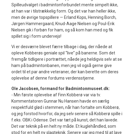
Spilleudvalget i badmintonforbundet mente simpelt ikke,
at han var i tilstrækkelig form. Og det var han heller ikke,
men de øvrige topspillere — Erland Kops, Henning Borch,
Jørgen Hammergaard, Knud-Aage Nielsen og Poul-Erik
Nielsen gik i forbøn for ham, og så kom han med og fik
spillet sig i form undervejs!
Vi er desværre blevet færre tilbage i dag, der nåede at
opleve Kobberøs geniale spil “live” på banerne. Som det
fremgår tidligere i portrættet, nåede jeg heldigvis selv at se
ham på badmintonbanen, men jeg vil også gerne give
ordet til et par andre veteraner, der kan berette om deres
oplevelse af denne fordums verdensstjerne.
Ole Jacobsen, formand for Badmintonmuseet.dk:
- Min første oplevelse af Finn Kobberø var via tv.
Kommentatoren Gunnar Nu Hansen havde en særlig
respektfuld glød i stemmen, når han fortalte om Kobberø,
og jeg forstod hvorfor, da jeg selv senere så Kobberø spille i
f.eks. OBK i Odense. Det var tæt på kunst, det han lavede.
Det var teknik på en helt ny måde. Et kuglehåndled, som
stod for en helt ny slagteknik. Senere var jeg med til at lave