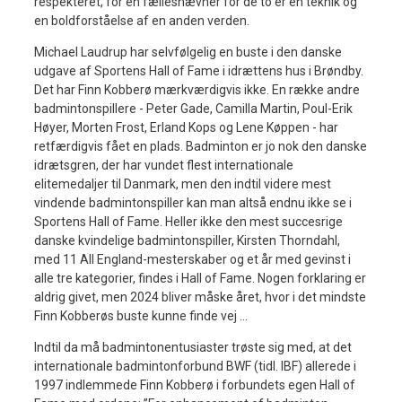
respekteret, for en fællesnævner for de to er en teknik og
en boldforståelse af en anden verden.
Michael Laudrup har selvfølgelig en buste i den danske
udgave af Sportens Hall of Fame i idrættens hus i Brøndby.
Det har Finn Kobberø mærkværdigvis ikke. En række andre
badmintonspillere - Peter Gade, Camilla Martin, Poul-Erik
Høyer, Morten Frost, Erland Kops og Lene Køppen - har
retfærdigvis fået en plads. Badminton er jo nok den danske
idrætsgren, der har vundet flest internationale
elitemedaljer til Danmark, men den indtil videre mest
vindende badmintonspiller kan man altså endnu ikke se i
Sportens Hall of Fame. Heller ikke den mest succesrige
danske kvindelige badmintonspiller, Kirsten Thorndahl,
med 11 All England-mesterskaber og et år med gevinst i
alle tre kategorier, findes i Hall of Fame. Nogen forklaring er
aldrig givet, men 2024 bliver måske året, hvor i det mindste
Finn Kobberøs buste kunne finde vej …
Indtil da må badmintonentusiaster trøste sig med, at det
internationale badmintonforbund BWF (tidl. IBF) allerede i
1997 indlemmede Finn Kobberø i forbundets egen Hall of