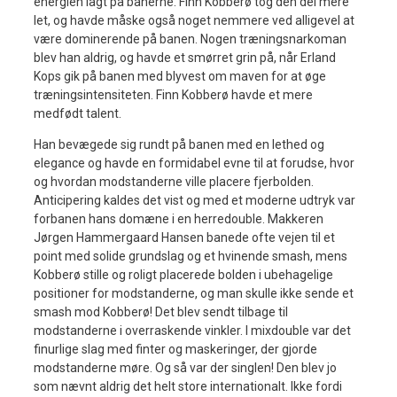
energien lagt på banerne. Finn Kobberø tog den del mere
let, og havde måske også noget nemmere ved alligevel at
være dominerende på banen. Nogen træningsnarkoman
blev han aldrig, og havde et smørret grin på, når Erland
Kops gik på banen med blyvest om maven for at øge
træningsintensiteten. Finn Kobberø havde et mere
medfødt talent.
Han bevægede sig rundt på banen med en lethed og
elegance og havde en formidabel evne til at forudse, hvor
og hvordan modstanderne ville placere fjerbolden.
Anticipering kaldes det vist og med et moderne udtryk var
forbanen hans domæne i en herredouble. Makkeren
Jørgen Hammergaard Hansen banede ofte vejen til et
point med solide grundslag og et hvinende smash, mens
Kobberø stille og roligt placerede bolden i ubehagelige
positioner for modstanderne, og man skulle ikke sende et
smash mod Kobberø! Det blev sendt tilbage til
modstanderne i overraskende vinkler. I mixdouble var det
finurlige slag med finter og maskeringer, der gjorde
modstanderne møre. Og så var der singlen! Den blev jo
som nævnt aldrig det helt store internationalt. Ikke fordi