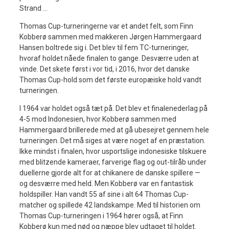
Strand …
Thomas Cup-turneringerne var et andet felt, som Finn
Kobberø sammen med makkeren Jørgen Hammergaard
Hansen boltrede sig i. Det blev til fem TC-turneringer,
hvoraf holdet nåede finalen to gange. Desværre uden at
vinde. Det skete først i vor tid, i 2016, hvor det danske
Thomas Cup-hold som det første europæiske hold vandt
turneringen.
I 1964 var holdet også tæt på. Det blev et finalenederlag på
4-5 mod Indonesien, hvor Kobberø sammen med
Hammergaard brillerede med at gå ubesejret gennem hele
turneringen. Det må siges at være noget af en præstation.
Ikke mindst i finalen, hvor usportslige indonesiske tilskuere
med blitzende kameraer, farverige flag og out-tilråb under
duellerne gjorde alt for at chikanere de danske spillere —
og desværre med held. Men Kobberø var en fantastisk
holdspiller. Han vandt 55 af sine i alt 64 Thomas Cup-
matcher og spillede 42 landskampe. Med til historien om
Thomas Cup-turneringen i 1964 hører også, at Finn
Kobberø kun med nød og næppe blev udtaget til holdet.