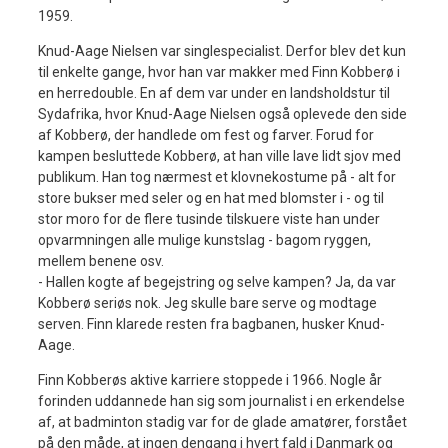
1959.
Knud-Aage Nielsen var singlespecialist. Derfor blev det kun
til enkelte gange, hvor han var makker med Finn Kobberø i
en herredouble. En af dem var under en landsholdstur til
Sydafrika, hvor Knud-Aage Nielsen også oplevede den side
af Kobberø, der handlede om fest og farver. Forud for
kampen besluttede Kobberø, at han ville lave lidt sjov med
publikum. Han tog nærmest et klovnekostume på - alt for
store bukser med seler og en hat med blomster i - og til
stor moro for de flere tusinde tilskuere viste han under
opvarmningen alle mulige kunstslag - bagom ryggen,
mellem benene osv.
- Hallen kogte af begejstring og selve kampen? Ja, da var
Kobberø seriøs nok. Jeg skulle bare serve og modtage
serven. Finn klarede resten fra bagbanen, husker Knud-
Aage.
Finn Kobberøs aktive karriere stoppede i 1966. Nogle år
forinden uddannede han sig som journalist i en erkendelse
af, at badminton stadig var for de glade amatører, forstået
på den måde, at ingen dengang i hvert fald i Danmark og