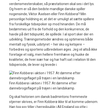
verdensmesterskaber, så præstationen skal ses i det lys.
Og hvem er så den bedste mandlige danske spiller
nogensinde; Viktor Axelsen eller Finn Kobberø? Min
personlige holdning er, at det er umuligt at sætte spillere
fra forskellige tidsepoker op mod hinanden. De må
bedømmes ud fra de forhold og den konkurrence, de
havde på det tidspunkt, de spillede. I al sport sker der en
udvikling. Træningsmetoder ændres og optimeres både
mentalt og fysisk, udstyret – her sko og ketsjere –
forbedres og sportens udbredelsen øges. Jeg vil altså ikke
foretage et valg, men hellere fremhæve og huske de
kvaliteter, de hver især har og har haft sat i relation til den
tidsperiode, de lever og levede i.
Finn Kobberø i aktion i 1957. At dømme efter
dannebrogsflaget på trøjen i en landskamp.
Og skal historien om dansk badmintons fremmeste
stjerner skrives, er Finn Kobberø ikke til at komme udenom.
Han tog syv titler i herredouble i All England og otte i