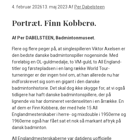
4. februar 2026
13. maj 2023
Af
Per Dabelsteen
Portræt. Finn Kobberø.
Af Per DABELSTEEN, Badmintonmuseet.
Flere og flere peger på, at singlespilleren Viktor Axelsen er
den bedste danske badmintonspiller nogensinde. Med
foreløbig en OL-guldmedalje, to VM-guld, to All England-
titler og førstepladsen i en lang række World Tour-
turneringer er der ingen tvivl om, at han allerede nu har
indforskrevet sig som en gigant i den danske
badmintonhistorie. Det skal dog ikke skygge for, at vi også
tidligere har haft danske badmintonspillere, der på
lignende vis har domineret verdenseliten i en årrække. En
af dem er Finn Kobberø, der med hele 15 All
Englandmesterskaber i herre- og mixdouble i 1950erne og
1960erne også har fået sat et nok så markant aftryk på
dansk badminton.
All Englandmesterskaberne var datidens uofficielle