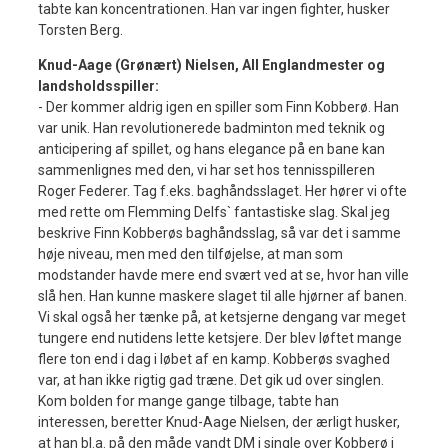
tabte kan koncentrationen. Han var ingen fighter, husker
Torsten Berg.
Knud-Aage (Grønært) Nielsen, All Englandmester og
landsholdsspiller:
- Der kommer aldrig igen en spiller som Finn Kobberø. Han
var unik. Han revolutionerede badminton med teknik og
anticipering af spillet, og hans elegance på en bane kan
sammenlignes med den, vi har set hos tennisspilleren
Roger Federer. Tag f.eks. baghåndsslaget. Her hører vi ofte
med rette om Flemming Delfs` fantastiske slag. Skal jeg
beskrive Finn Kobberøs baghåndsslag, så var det i samme
høje niveau, men med den tilføjelse, at man som
modstander havde mere end svært ved at se, hvor han ville
slå hen. Han kunne maskere slaget til alle hjørner af banen.
Vi skal også her tænke på, at ketsjerne dengang var meget
tungere end nutidens lette ketsjere. Der blev løftet mange
flere ton end i dag i løbet af en kamp. Kobberøs svaghed
var, at han ikke rigtig gad træne. Det gik ud over singlen.
Kom bolden for mange gange tilbage, tabte han
interessen, beretter Knud-Aage Nielsen, der ærligt husker,
at han bl.a. på den måde vandt DM i single over Kobberø i