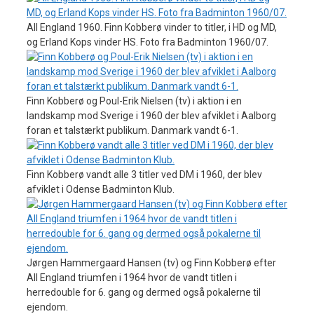
All England 1960. Finn Kobberø vinder to titler, i HD og MD,
og Erland Kops vinder HS. Foto fra Badminton 1960/07.
Finn Kobberø og Poul-Erik Nielsen (tv) i aktion i en
landskamp mod Sverige i 1960 der blev afviklet i Aalborg
foran et talstærkt publikum. Danmark vandt 6-1.
Finn Kobberø vandt alle 3 titler ved DM i 1960, der blev
afviklet i Odense Badminton Klub.
Jørgen Hammergaard Hansen (tv) og Finn Kobberø efter
All England triumfen i 1964 hvor de vandt titlen i
herredouble for 6. gang og dermed også pokalerne til
ejendom.