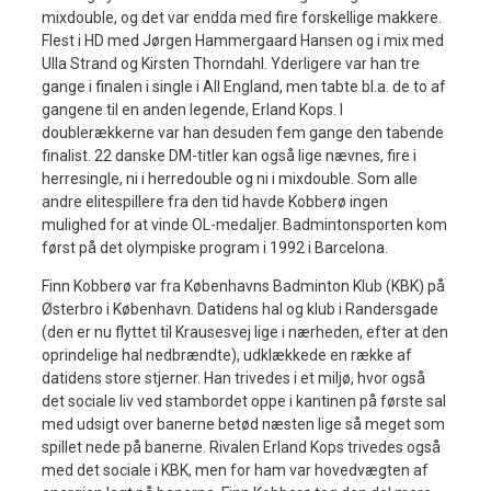
mixdouble, og det var endda med fire forskellige makkere.
Flest i HD med Jørgen Hammergaard Hansen og i mix med
Ulla Strand og Kirsten Thorndahl. Yderligere var han tre
gange i finalen i single i All England, men tabte bl.a. de to af
gangene til en anden legende, Erland Kops. I
doublerækkerne var han desuden fem gange den tabende
finalist. 22 danske DM-titler kan også lige nævnes, fire i
herresingle, ni i herredouble og ni i mixdouble. Som alle
andre elitespillere fra den tid havde Kobberø ingen
mulighed for at vinde OL-medaljer. Badmintonsporten kom
først på det olympiske program i 1992 i Barcelona.
Finn Kobberø var fra Københavns Badminton Klub (KBK) på
Østerbro i København. Datidens hal og klub i Randersgade
(den er nu flyttet til Krausesvej lige i nærheden, efter at den
oprindelige hal nedbrændte), udklækkede en række af
datidens store stjerner. Han trivedes i et miljø, hvor også
det sociale liv ved stambordet oppe i kantinen på første sal
med udsigt over banerne betød næsten lige så meget som
spillet nede på banerne. Rivalen Erland Kops trivedes også
med det sociale i KBK, men for ham var hovedvægten af