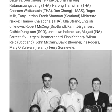
Bagerst: Oon Chong Teik MAS), Channarong
Ratanasuangsuang (THA), Narong Tiamchim (THA),
Charoen Wattanasin (THA), Oon Chongjin MAS), Roger
Mills, Tony Jordan, Frank Shannon (Scotland) Midterste
række: Thanoo Khajadbhai (THA), Ulla Strand, English
unknown, Robert McCoig (Scotland), Karin Jørgensen,
Cathie Dunglison (SCO), unknown Indonesian, Muljadi (INA).
Forrest; f.v. Jørgen Hammergaard, Finn Kobberø, Wilma
Reid (Scotland), John McCarry, David Bloomer, Iris Rogers,
Mary O'Sullivan (Ireland), Ferry Sonneville.