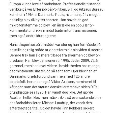
Europa kunne leve af badminton. Professionelle tilstande
var ikke på vej. Efter job på Politiken, B.T. og Ritzaus Bureau
kom han i 1964 til Danmarks Radio, hvor han på tv meget
naturligt blev tilknyttet sporten. Han havde en god
mikrofonstemme og blev i en årrække en populær tv-
kommentator til ikke mindst badmintontransmissioner,
men også andre idrætsgrene.
Hans ekspertise på området var stor og han formåede på
en stille og rolig måde at videreformidle sin viden til seerne.
Senere trak han sig mere tilbage fra skærmen og blev tv-
producer. Han blev pensioneret i 1995, døde i 2009, 72 år
gammel, men har levet videre i bevidstheden hos mange
badmintonentusiaster, og så sent som i fjor blev han af
Danmarks Idrætsforbund sammen med 125 andre
idrætsfolk, herunder også Viktor Axelsen, nomineret til
kåringen som det største danske idrætsnavn siden DIF’s
grundlæggelse i 1896. Han vandt dog ikke. Det gjorde
Axelsen heller ikke, men måske ikke så overraskende blev
det fodboldspilleren Michael Laudrup, der vandt den
eftertragtede titel. Og det havde Finn Kobberø sikkert