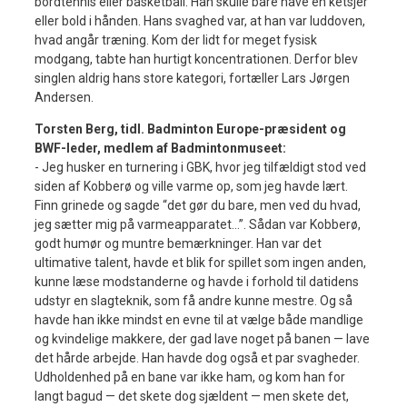
bordtennis eller basketball. Han skulle bare have en ketsjer
eller bold i hånden. Hans svaghed var, at han var luddoven,
hvad angår træning. Kom der lidt for meget fysisk
modgang, tabte han hurtigt koncentrationen. Derfor blev
singlen aldrig hans store kategori, fortæller Lars Jørgen
Andersen.
Torsten Berg, tidl. Badminton Europe-præsident og
BWF-leder, medlem af Badmintonmuseet:
- Jeg husker en turnering i GBK, hvor jeg tilfældigt stod ved
siden af Kobberø og ville varme op, som jeg havde lært.
Finn grinede og sagde “det gør du bare, men ved du hvad,
jeg sætter mig på varmeapparatet…”. Sådan var Kobberø,
godt humør og muntre bemærkninger. Han var det
ultimative talent, havde et blik for spillet som ingen anden,
kunne læse modstanderne og havde i forhold til datidens
udstyr en slagteknik, som få andre kunne mestre. Og så
havde han ikke mindst en evne til at vælge både mandlige
og kvindelige makkere, der gad lave noget på banen — lave
det hårde arbejde. Han havde dog også et par svagheder.
Udholdenhed på en bane var ikke ham, og kom han for
langt bagud — det skete dog sjældent — men skete det,