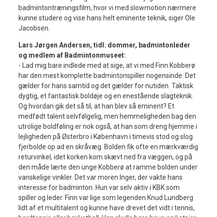
badmintontræningsfilm, hvor vi med slowmotion nærmere
kunne studere og vise hans helt eminente teknik, siger Ole
Jacobsen.
Lars Jørgen Andersen, tidl. dommer, badmintonleder
og medlem af Badmintonmuseet:
- Lad mig bare indlede med at sige, at vi med Finn Kobberø
har den mest komplette badmintonspiller nogensinde. Det
gælder for hans samtid og det gælder for nutiden. Taktisk
dygtig, et fantastisk boldøje og en enestående slagteknik.
Og hvordan gik det så til, at han blev så eminent? Et
medfødt talent selvfølgelig, men hemmeligheden bag den
utrolige boldføling er nok også, at han som dreng hjemme i
lejligheden på Østerbro i København i timevis stod og slog
fjerbolde op ad en skråvæg. Bolden fik ofte en mærkværdig
returvinkel, idet korken kom skævt ned fra væggen, og på
den måde lærte den unge Kobberø at ramme bolden under
vanskelige vinkler. Det var moren Inger, der vakte hans
interesse for badminton. Hun var selv aktiv i KBK som
spiller og leder. Finn var lige som legenden Knud Lundberg
lidt af et multitalent og kunne have drevet det vidt i tennis,