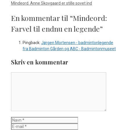
Mindeord. Anne Skovgaard er stille sovet ind
En kommentar til “Mindeord:
Farvel til endnu en legende”
Pingback:
Jørgen Mortensen - badmintonlegende
fra Badminton Gården og ABC - Badmintonmuseet
Skriv en kommentar
Kommentar
Navn
E-
mail
Websted