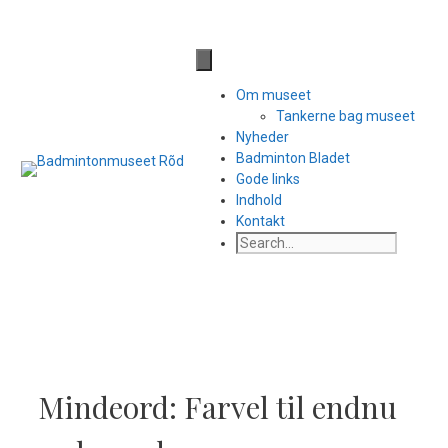
Hop
til
Til side med facebook links
indhold
Om museet
Tankerne bag museet
Nyheder
Badminton Bladet
Gode links
Indhold
Kontakt
Search
Mindeord: Farvel til endnu