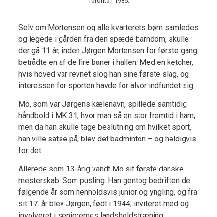
Toronto i 1985.
Selv om Mortensen og alle kvarterets børn samledes
og legede i gården fra den spæde barndom, skulle
der gå 11 år, inden Jørgen Mortensen for første gang
betrådte en af de fire baner i hallen. Med en ketcher,
hvis hoved var revnet slog han sine første slag, og
interessen for sporten havde for alvor indfundet sig.
Mo, som var Jørgens kælenavn, spillede samtidig
håndbold i MK 31, hvor man så en stor fremtid i ham,
men da han skulle tage beslutning om hvilket sport,
han ville satse på, blev det badminton – og heldigvis
for det.
Allerede som 13-årig vandt Mo sit første danske
mesterskab. Som pusling. Han gentog bedriften de
følgende år som henholdsvis junior og yngling, og fra
sit 17. år blev Jørgen, født i 1944, inviteret med og
involveret i seniorernes landsholdstræning.