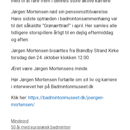
med til at føre frem i dennes store aktive karriere.
Jørgen Mortensen nød sin pensionisttilværelse.
Hans sidste optræden i badmintonsammenhæng var
til det såkaldte ”Grønærttræf” i april. Her samles alle
tidligere storspillere årligt til en dejlig eftermiddag
og aften.
Jørgen Mortensen bisættes fra Brøndby Strand Kirke
torsdag den 24. oktober klokken 12.00.
Æret være Jørgen Mortensens minde.
Hør Jørgen Mortensen fortælle om sit liv og karriere
i interwievet her på Badmintonmuseet.dk
Klik her:
https://badmintonmuseet.dk/joergen-
mortensen/
Kategorier
Mindeord
50 år med europæisk badminton