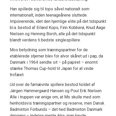
Han spillede sig til tops såvel nationalt som
internationalt, inden teenageårene sluttede.
Imponerende, idet den hjemlige elite på det tidspunkt
bl.a. bestod af Erland Kops, Finn Kobberø, Knud Aage
Nielsen og Henning Borch, alle på det tidspunkt
blandt verdens ti bedste singlespillere.
Mos betydning som træningspartner for de
etablerede stjerner blev for alvor skåret ud i pap, da
Danmark i 1964 sendte sit – på papiret – enormt
stærke Thomas Cup-hold til Japan for at vinde
trofæet.
Ud over de førnævnte spillere bestod holdet af
Jørgen Hammergaard Hansen og Poul Erik Nielsen.
Alle i truppen var enige om, at Mo skulle med som
henholdsvis træningspartner og reserve, men Dansk
Badminton Forbunds – det hed Badminton Danmark
dengang – ledelse mente ikke, man havde