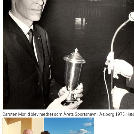
Carsten Morild blev hædret som Årets Sportsnavn i Aalborg 1975. Hæde