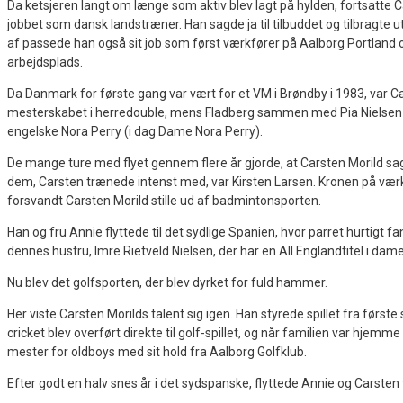
Da ketsjeren langt om længe som aktiv blev lagt på hylden, fortsatte C
jobbet som dansk landstræner. Han sagde ja til tilbuddet og tilbragte 
af passede han også sit job som først værkfører på Aalborg Portland o
arbejdsplads.
Da Danmark for første gang var vært for et VM i Brøndby i 1983, var C
mesterskabet i herredouble, mens Fladberg sammen med Pia Nielsen si
engelske Nora Perry (i dag Dame Nora Perry).
De mange ture med flyet gennem flere år gjorde, at Carsten Morild sag
dem, Carsten trænede intenst med, var Kirsten Larsen. Kronen på værket
forsvandt Carsten Morild stille ud af badmintonsporten.
Han og fru Annie flyttede til det sydlige Spanien, hvor parret hurtigt
dennes hustru, Imre Rietveld Nielsen, der har en All Englandtitel i dam
Nu blev det golfsporten, der blev dyrket for fuld hammer.
Her viste Carsten Morilds talent sig igen. Han styrede spillet fra først
cricket blev overført direkte til golf-spillet, og når familien var hjem
mester for oldboys med sit hold fra Aalborg Golfklub.
Efter godt en halv snes år i det sydspanske, flyttede Annie og Carsten t