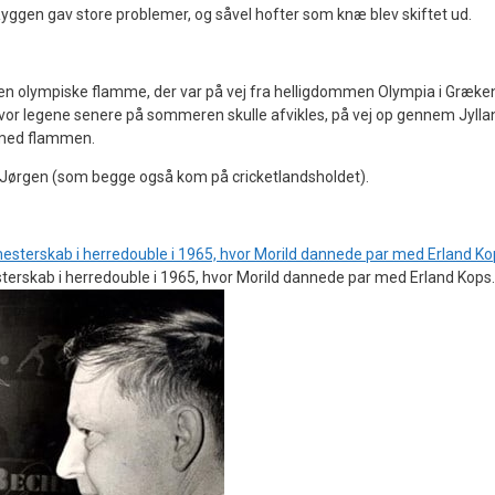
ggen gav store problemer, og såvel hofter som knæ blev skiftet ud.
n olympiske flamme, der var på vej fra helligdommen Olympia i Græken
hvor legene senere på sommeren skulle afvikles, på vej op gennem Jyllan
e med flammen.
 Jørgen (som begge også kom på cricketlandsholdet).
terskab i herredouble i 1965, hvor Morild dannede par med Erland Kops.