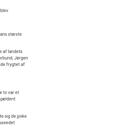
 blev
hans største
.
e af landets
orbund, Jørgen
 de frygtet af
 to var et
sjældent
te sig de jyske
 useedet