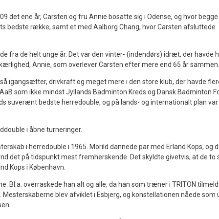
09 det ene år, Carsten og fru Annie bosatte sig i Odense, og hvor begge
ets bedste række, samt et med Aalborg Chang, hvor Carsten afsluttede
e fra de helt unge år. Det var den vinter- (indendørs) idræt, der havde 
e kærlighed, Annie, som overlever Carsten efter mere end 65 år sammen
gså igangsætter, drivkraft og meget mere i den store klub, der havde fler
 og AaB som ikke mindst Jyllands Badminton Kreds og Dansk Badminton F
nds suverænt bedste herredouble, og på lands- og internationalt plan var
ddouble i åbne turneringer.
erskab i herredouble i 1965. Morild dannede par med Erland Kops, og de
end det på tidspunkt mest fremherskende. Det skyldte givetvis, at de to 
and Kops i København.
erne. Bl.a. overraskede han alt og alle, da han som træner i TRITON tilmeld
Mesterskaberne blev afviklet i Esbjerg, og konstellationen nåede som
sen.