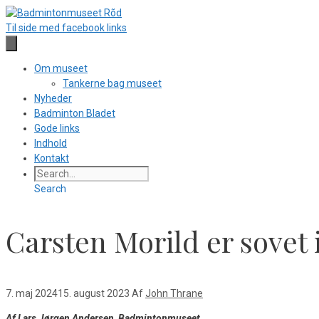
Hop
til
Til side med facebook links
indhold
Om museet
Tankerne bag museet
Nyheder
Badminton Bladet
Gode links
Indhold
Kontakt
Search
Carsten Morild er sovet 
7. maj 2024
15. august 2023
Af
John Thrane
Af Lars Jørgen Andersen, Badmintonmuseet