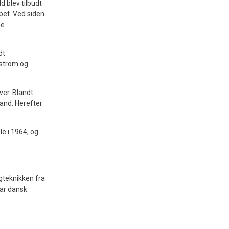
d blev tilbudt
bbet. Ved siden
me
dt
lström og
ver. Blandt
land. Herefter
le i 1964, og
agteknikken fra
gar dansk