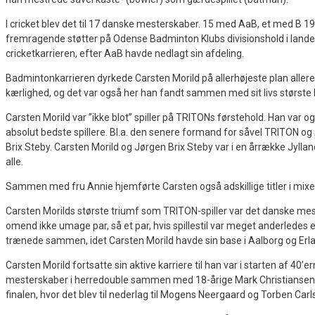
I cricket blev det til 17 danske mesterskaber. 15 med AaB, et med B 19
fremragende støtter på Odense Badminton Klubs divisionshold i land
cricketkarrieren, efter AaB havde nedlagt sin afdeling.
Badmintonkarrieren dyrkede Carsten Morild på allerhøjeste plan allered
kærlighed, og det var også her han fandt sammen med sit livs størst
Carsten Morild var ”ikke blot” spiller på TRITONs førstehold. Han var o
absolut bedste spillere. Bl.a. den senere formand for såvel TRITON
Brix Steby. Carsten Morild og Jørgen Brix Steby var i en årrække Jylla
alle.
Sammen med fru Annie hjemførte Carsten også adskillige titler i mixe
Carsten Morilds største triumf som TRITON-spiller var det danske mest
omend ikke umage par, så et par, hvis spillestil var meget anderledes 
trænede sammen, idet Carsten Morild havde sin base i Aalborg og Erl
Carsten Morild fortsatte sin aktive karriere til han var i starten af 40’
mesterskaber i herredouble sammen med 18-årige Mark Christiansen. 
finalen, hvor det blev til nederlag til Mogens Neergaard og Torben Carl