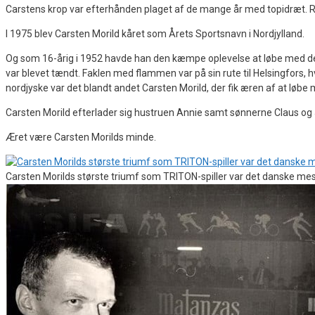
Carstens krop var efterhånden plaget af de mange år med topidræt. Ry
I 1975 blev Carsten Morild kåret som Årets Sportsnavn i Nordjylland.
Og som 16-årig i 1952 havde han den kæmpe oplevelse at løbe med de
var blevet tændt. Faklen med flammen var på sin rute til Helsingfors, 
nordjyske var det blandt andet Carsten Morild, der fik æren af at løb
Carsten Morild efterlader sig hustruen Annie samt sønnerne Claus og
Æret være Carsten Morilds minde.
Carsten Morilds største triumf som TRITON-spiller var det danske mes