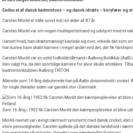
Endnu et af dansk badmintons – og dansk idræts – koryfæer og sto
Carsten Morild er stille sovet ind i en alder af 87 år.
Carsten Morild var om nogen multisportsmand og udstyret med et talen
Uanset hvad, han idrætsmæssigt kastede sig over, virkede det som om,
han kunne have skabt karriere i meget andet end det, der fik førstepri
Carsten Morild var en solid fodboldmålmand i Aalborg Boldklub (AaB) 
blev valgt fra, da den sportslige karriere for alvor skulle afstikkes. T
badmintonklubben Aalborg TRITON.
Allerede som 14-årig debuterede han på AaBs divisionshold i cricket. 
for nogle dekader siden var ganske stor i Danmark.
Som 16-årig i 1952 fik Carsten Morild den kæmpeoplevelse at blive udva
Morild-navnet var i øvrigt nærmest synonymt med dansk cricket, idet d
store personligheder. Carsten spillede på det danske landshold i nær
han mestrede såvel kaste- (bowler) som gærdespillet (batman).