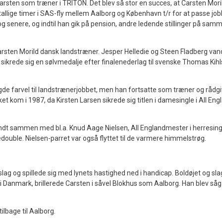
arsten som træner i TRITON. Det blev så stor en succes, at Carsten Moril
utallige timer i SAS-fly mellem Aalborg og København t/r for at passe jo
g senere, og indtil han gik på pension, andre ledende stillinger på sam
arsten Morild dansk landstræner. Jesper Helledie og Steen Fladberg van
krede sig en sølvmedalje efter finalenederlag til svenske Thomas Kih
de farvel til landstrænerjobbet, men han fortsatte som træner og rådgi
 kom i 1987, da Kirsten Larsen sikrede sig titlen i damesingle i All Eng
 fandt sammen med bl.a. Knud Aage Nielsen, All Englandmester i herresing
edouble. Nielsen-parret var også flyttet til de varmere himmelstrøg.
e slag og spillede sig med lynets hastighed ned i handicap. Boldøjet og sl
me i Danmark, brillerede Carsten i såvel Blokhus som Aalborg. Han blev så
ilbage til Aalborg.