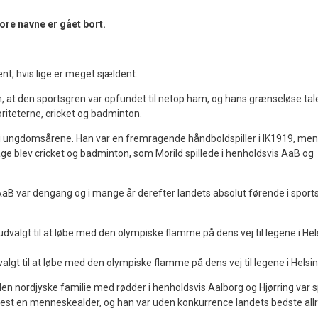
re navne er gået bort.
t, hvis lige er meget sjældent.
 at den sportsgren var opfundet til netop ham, og hans grænseløse tale
oriteterne, cricket og badminton.
i ungdomsårene. Han var en fremragende håndboldspiller i IK1919, men 
ilbage blev cricket og badminton, som Morild spillede i henholdsvis AaB og
AaB var dengang og i mange år derefter landets absolut førende i sport
lgt til at løbe med den olympiske flamme på dens vej til legene i Helsin
en nordjyske familie med rødder i henholdsvis Aalborg og Hjørring var s
mest en menneskealder, og han var uden konkurrence landets bedste allr