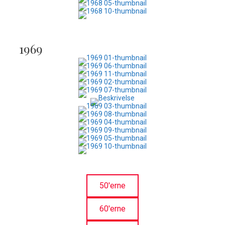
1969
50'erne
60'erne