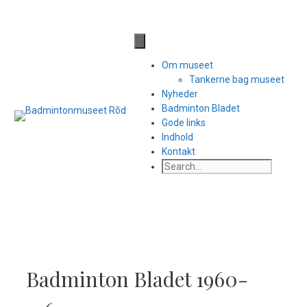
Hop
til
Til side med facebook links
indhold
Om museet
Tankerne bag museet
Nyheder
Badminton Bladet
Gode links
Indhold
Kontakt
Search
Badminton Bladet 1960-