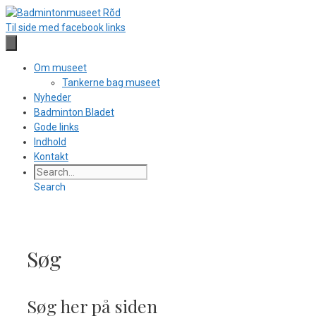
Hop
til
Til side med facebook links
indhold
Om museet
Tankerne bag museet
Nyheder
Badminton Bladet
Gode links
Indhold
Kontakt
Search
Søg
Søg her på siden