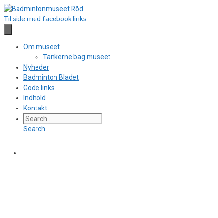
Hop
til
Til side med facebook links
indhold
Om museet
Tankerne bag museet
Nyheder
Badminton Bladet
Gode links
Indhold
Kontakt
Search