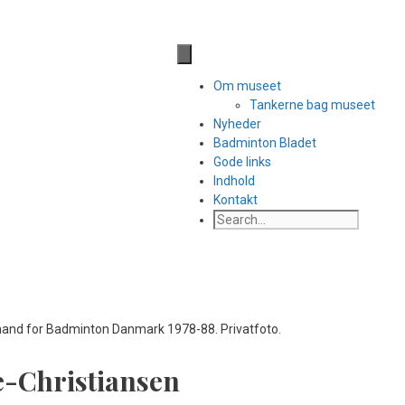
Til side med facebook links
Om museet
Tankerne bag museet
Nyheder
Badminton Bladet
Gode links
Indhold
Kontakt
e-Christiansen