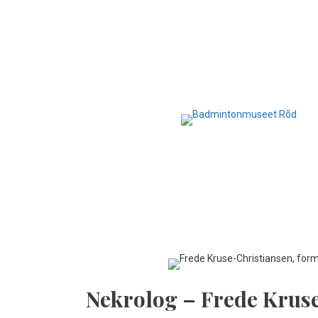
Hop
til
indhold
Nekrolog – Frede Krus