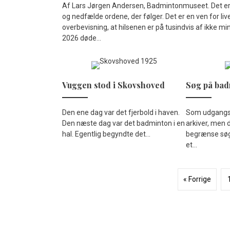
Af Lars Jørgen Andersen, Badmintonmuseet. Det er ub
og nedfælde ordene, der følger. Det er en ven for livet
overbevisning, at hilsenen er på tusindvis af ikke 
2026 døde...
Vuggen stod i Skovshoved
Søg på bad
Den ene dag var det fjerbold i haven.
Som udgangsp
Den næste dag var det badminton i en
arkiver, men 
hal. Egentlig begyndte det...
begrænse søgn
et...
« Forrige