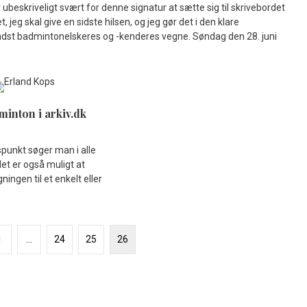
eskriveligt svært for denne signatur at sætte sig til skrivebordet
, jeg skal give en sidste hilsen, og jeg gør det i den klare
mindst badmintonelskeres og -kenderes vegne. Søndag den 28. juni
minton i arkiv.dk
unkt søger man i alle
det er også muligt at
ingen til et enkelt eller
1
…
24
25
26