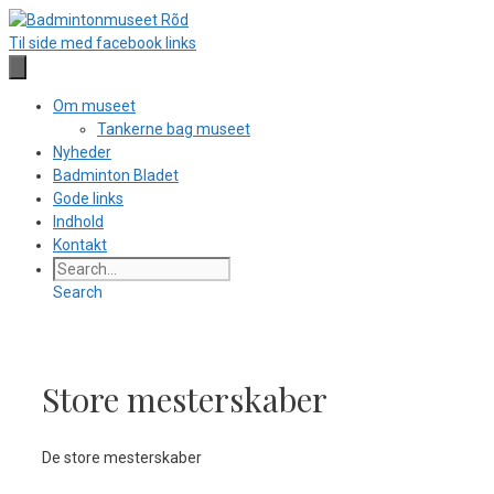
Hop
til
Til side med facebook links
indhold
Om museet
Tankerne bag museet
Nyheder
Badminton Bladet
Gode links
Indhold
Kontakt
Search
Store mesterskaber
De store mesterskaber